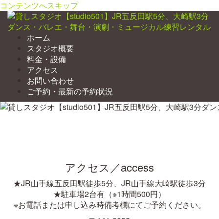
コンテンツへスキップ
ホーム
スタジオ概要
料金・設備
アクセス
お問い合わせ
ご予約・最新の予約状況
アクセス／access
★JR山手線五反田駅徒歩5分、JR山手線大崎駅徒歩3分
★駐車場2台有（※1時間500円）
※お電話または申し込み時備考欄にてご予約ください。