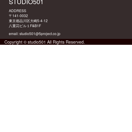
STUDIO501
ADDRESS
〒141-0032
東京都品川区大崎5-4-12
八重苅ビル１F&B1F
email: studio501@5project.co.jp
Copyright © studio501 All Rights Reserved.